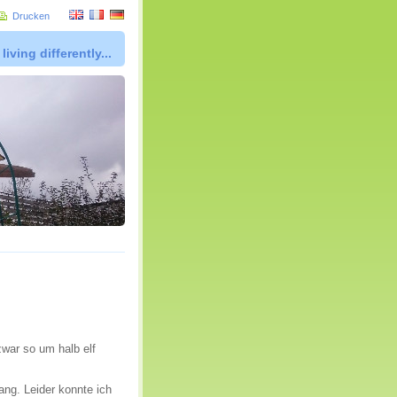
Drucken
living differently...
war so um halb elf
ng. Leider konnte ich