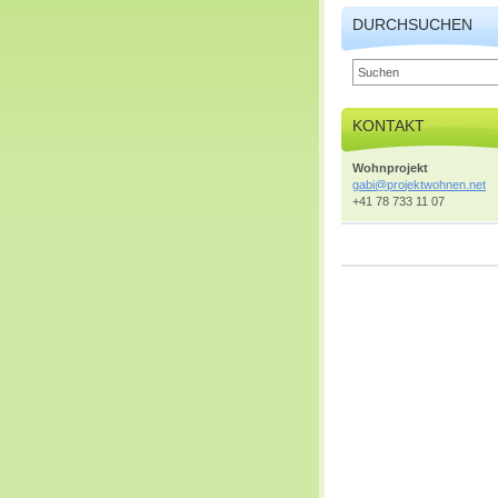
DURCHSUCHEN
KONTAKT
Wohnprojekt
gabi@pro
jektwohn
en.net
+41 78 733 11 07