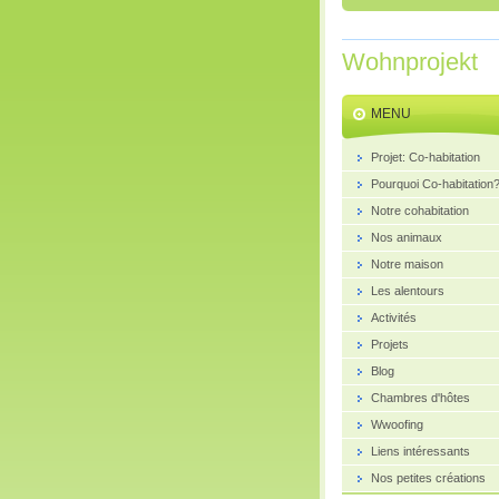
Wohnprojekt
MENU
Projet: Co-habitation
Pourquoi Co-habitation
Notre cohabitation
Nos animaux
Notre maison
Les alentours
Activités
Projets
Blog
Chambres d'hôtes
Wwoofing
Liens intéressants
Nos petites créations