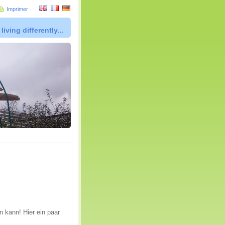
Imprimer
living differently...
n kann! Hier ein paar