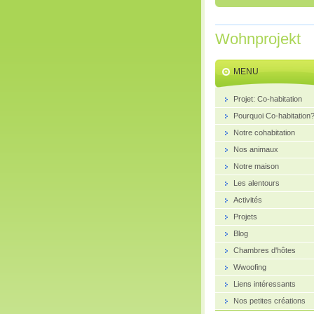
Wohnprojekt
MENU
Projet: Co-habitation
Pourquoi Co-habitation
Notre cohabitation
Nos animaux
Notre maison
Les alentours
Activités
Projets
Blog
Chambres d'hôtes
Wwoofing
Liens intéressants
Nos petites créations