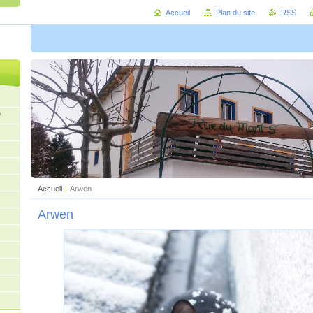
Accueil
Plan du site
RSS
?
Accueil
|
Arwen
Arwen