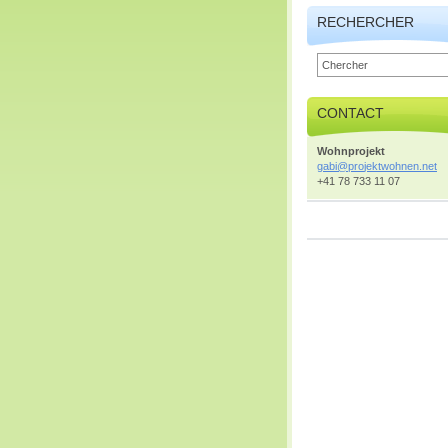
RECHERCHER
CONTACT
Wohnprojekt
gabi@pro
jektwohn
en.net
+41 78 733 11 07