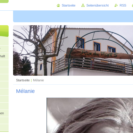
Startseite
Seitenübersicht
RSS
?
aft
Startseite
|
Mélanie
Mélanie
nen