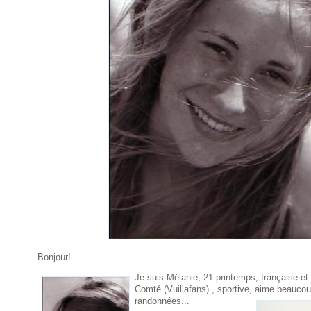
Bonjour!
Je suis Mélanie, 21 printemps, française et 
Comté (Vuillafans) , sportive, aime beaucoup
randonnées...