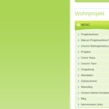
Wohnprojekt
MENÜ
Projektwohnen
Warum Projektwohnen
Unsere Wohngemeinsch
Projekte
Unser Haus
Unsere Tiere
Umgebung
Aktivitäten
Gästezimmer
Wwoofing
Unsere kleinen Kreatio
Blog
Interessante Links