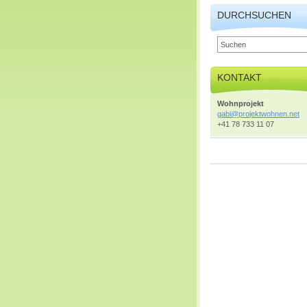
DURCHSUCHEN
KONTAKT
Wohnprojekt
gabi@pro
jektwohn
en.net
+41 78 733 11 07