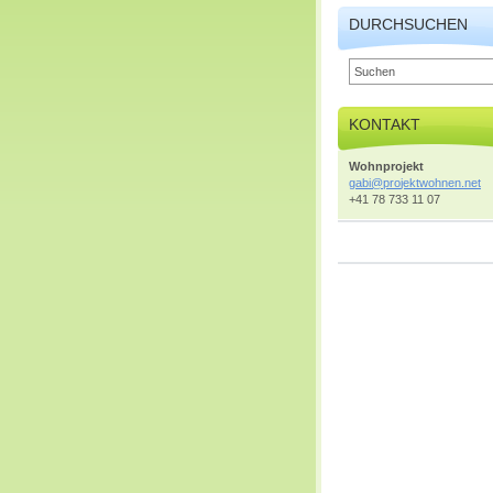
DURCHSUCHEN
KONTAKT
Wohnprojekt
gabi@pro
jektwohn
en.net
+41 78 733 11 07