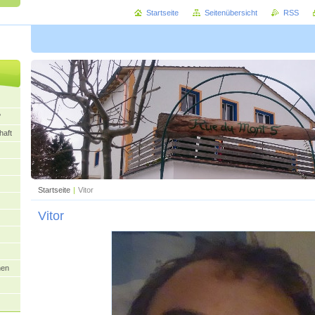
Startseite
Seitenübersicht
RSS
?
aft
Startseite
|
Vitor
Vitor
nen