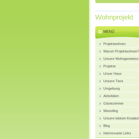
Wohnprojekt
MENÜ
Projektwohnen
Warum Projektwohnen
Unsere Wohngemeinsch
Projekte
Unser Haus
Unsere Tiere
Umgebung
Aktivitäten
Gästezimmer
Wwoofing
Unsere kleinen Kreatio
Blog
Interessante Links