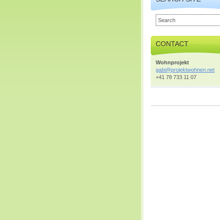
CONTACT
Wohnprojekt
gabi@pro
jektwohn
en.net
+41 78 733 11 07