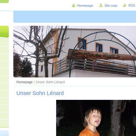
Homepage
Site map
RSS
Homepage
|
Unser Sohn Lénard
Unser Sohn Lénard