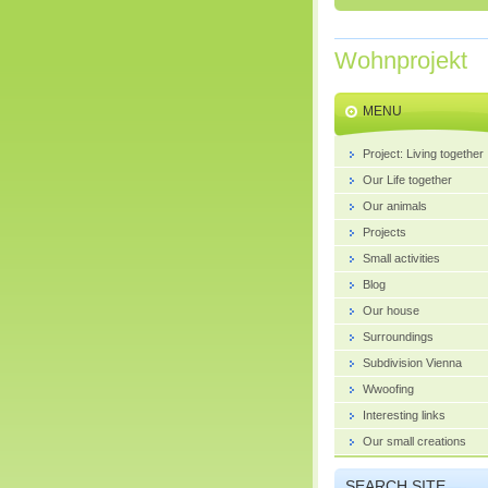
Wohnprojekt
MENU
Project: Living together
Our Life together
Our animals
Projects
Small activities
Blog
Our house
Surroundings
Subdivision Vienna
Wwoofing
Interesting links
Our small creations
SEARCH SITE