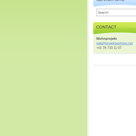
CONTACT
Wohnprojekt
gabi@pro
jektwohn
en.net
+41 78 733 11 07