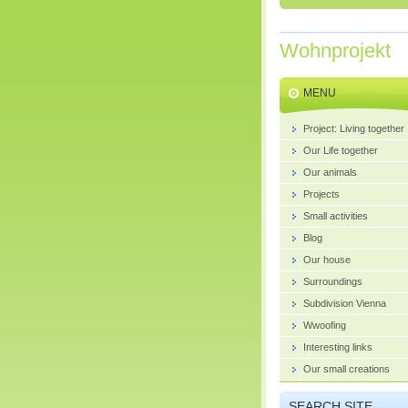
Wohnprojekt
MENU
Project: Living together
Our Life together
Our animals
Projects
Small activities
Blog
Our house
Surroundings
Subdivision Vienna
Wwoofing
Interesting links
Our small creations
SEARCH SITE