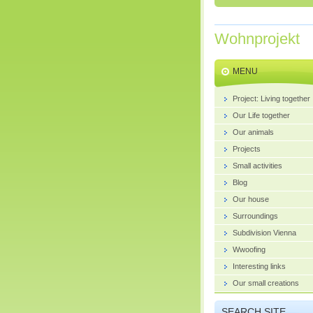
Wohnprojekt
MENU
Project: Living together
Our Life together
Our animals
Projects
Small activities
Blog
Our house
Surroundings
Subdivision Vienna
Wwoofing
Interesting links
Our small creations
SEARCH SITE