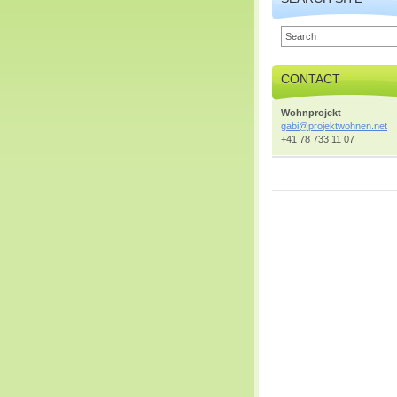
CONTACT
Wohnprojekt
gabi@pro
jektwohn
en.net
+41 78 733 11 07